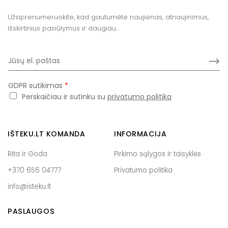
Užsiprenumeruokite, kad gautumėte naujienas, atnaujinimus,
išskirtinius pasiūlymus ir daugiau…
E
Subm
m
a
i
GDPR sutikimas
*
l
Perskaičiau ir sutinku su
privatumo politika
*
IŠTEKU.LT KOMANDA
INFORMACIJA
Rita ir Goda
Pirkimo sąlygos ir taisyklės
+370 656 04777
Privatumo politika
info@isteku.lt
PASLAUGOS