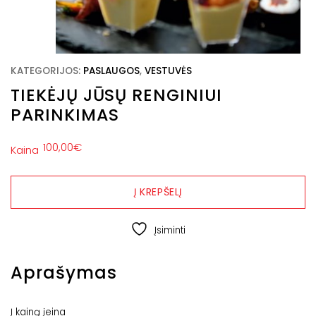
KATEGORIJOS:
PASLAUGOS
,
VESTUVĖS
TIEKĖJŲ JŪSŲ RENGINIUI
PARINKIMAS
100,00
€
Kaina
produkto
kiekis:
Į KREPŠELĮ
Tiekėjų
jūsų
Įsiminti
renginiui
parinkimas
Aprašymas
Į kainą įeina