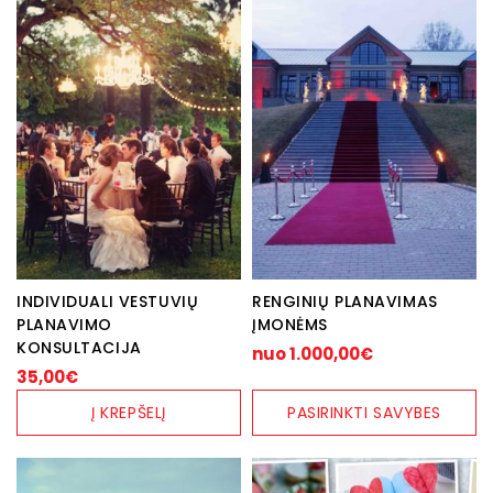
This
product
has
multiple
variants.
The
options
may
be
chosen
on
the
product
page
INDIVIDUALI VESTUVIŲ
RENGINIŲ PLANAVIMAS
PLANAVIMO
ĮMONĖMS
KONSULTACIJA
nuo
1.000,00
€
35,00
€
Į KREPŠELĮ
PASIRINKTI SAVYBES
This
product