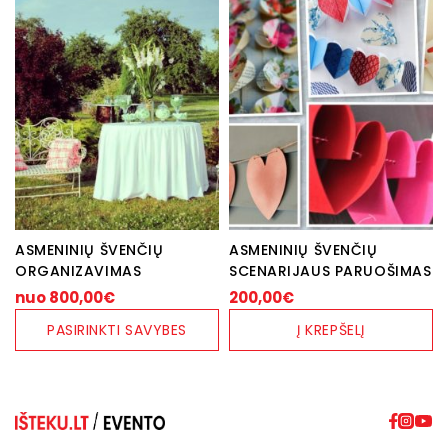
has
multiple
variants.
The
options
may
be
chosen
on
the
product
page
ASMENINIŲ ŠVENČIŲ
ASMENINIŲ ŠVENČIŲ
ORGANIZAVIMAS
SCENARIJAUS PARUOŠIMAS
nuo
800,00
€
200,00
€
PASIRINKTI SAVYBES
Į KREPŠELĮ