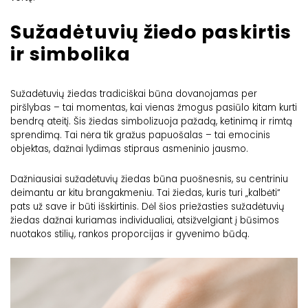
Sužadėtuvių žiedo paskirtis
ir simbolika
Sužadėtuvių žiedas
tradiciškai būna dovanojamas per
piršlybas – tai momentas, kai vienas žmogus pasiūlo kitam kurti
bendrą ateitį. Šis žiedas simbolizuoja pažadą, ketinimą ir rimtą
sprendimą. Tai nėra tik gražus papuošalas – tai emocinis
objektas, dažnai lydimas stipraus asmeninio jausmo.
Dažniausiai sužadėtuvių žiedas būna puošnesnis, su centriniu
deimantu ar kitu brangakmeniu. Tai žiedas, kuris turi „kalbėti“
pats už save ir būti išskirtinis. Dėl šios priežasties sužadėtuvių
žiedas dažnai kuriamas individualiai, atsižvelgiant į būsimos
nuotakos stilių, rankos proporcijas ir gyvenimo būdą.