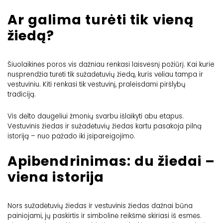
Ar galima turėti tik vieną
žiedą?
Šiuolaikinės poros vis dažniau renkasi laisvesnį požiūrį. Kai kurie
nusprendžia turėti tik sužadėtuvių žiedą, kuris vėliau tampa ir
vestuviniu. Kiti renkasi tik vestuvinį, praleisdami piršlybų
tradiciją.
Vis dėlto daugeliui žmonių svarbu išlaikyti abu etapus.
Vestuvinis žiedas ir sužadėtuvių žiedas kartu pasakoja pilną
istoriją – nuo pažado iki įsipareigojimo.
Apibendrinimas: du žiedai –
viena istorija
Nors sužadėtuvių žiedas ir vestuvinis žiedas dažnai būna
painiojami, jų paskirtis ir simbolinė reikšmė skiriasi iš esmės.