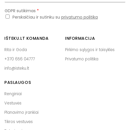
a
i
GDPR sutikimas
*
l
Perskaičiau ir sutinku su
privatumo politika
*
IŠTEKU.LT KOMANDA
INFORMACIJA
Rita ir Goda
Pirkimo sąlygos ir taisyklės
+370 656 04777
Privatumo politika
info@isteku.lt
PASLAUGOS
Renginiai
Vestuvės
Planavimo įrankiai
Tikros vestuvės