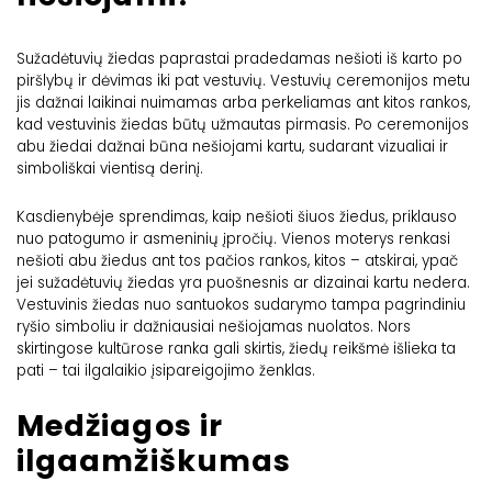
Sužadėtuvių žiedas paprastai pradedamas nešioti iš karto po
piršlybų ir dėvimas iki pat vestuvių. Vestuvių ceremonijos metu
jis dažnai laikinai nuimamas arba perkeliamas ant kitos rankos,
kad vestuvinis žiedas būtų užmautas pirmasis. Po ceremonijos
abu žiedai dažnai būna nešiojami kartu, sudarant vizualiai ir
simboliškai vientisą derinį.
Kasdienybėje sprendimas, kaip nešioti šiuos žiedus, priklauso
nuo patogumo ir asmeninių įpročių. Vienos moterys renkasi
nešioti abu žiedus ant tos pačios rankos, kitos – atskirai, ypač
jei sužadėtuvių žiedas yra puošnesnis ar dizainai kartu nedera.
Vestuvinis žiedas nuo santuokos sudarymo tampa pagrindiniu
ryšio simboliu ir dažniausiai nešiojamas nuolatos. Nors
skirtingose kultūrose ranka gali skirtis, žiedų reikšmė išlieka ta
pati – tai ilgalaikio įsipareigojimo ženklas.
Medžiagos ir
ilgaamžiškumas