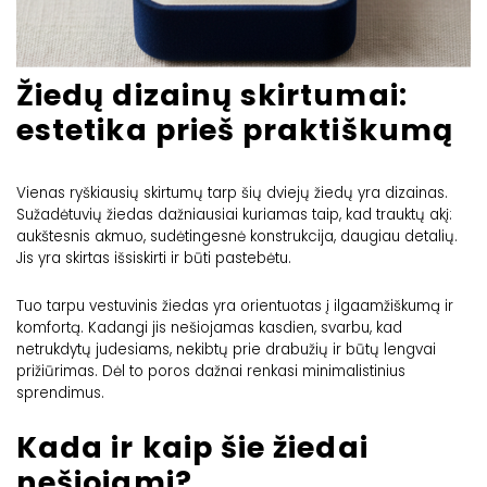
Žiedų dizainų skirtumai:
estetika prieš praktiškumą
Vienas ryškiausių skirtumų tarp šių dviejų žiedų yra dizainas.
Sužadėtuvių žiedas dažniausiai kuriamas taip, kad trauktų akį:
aukštesnis akmuo, sudėtingesnė konstrukcija, daugiau detalių.
Jis yra skirtas išsiskirti ir būti pastebėtu.
Tuo tarpu vestuvinis žiedas yra orientuotas į ilgaamžiškumą ir
komfortą. Kadangi jis nešiojamas kasdien, svarbu, kad
netrukdytų judesiams, nekibtų prie drabužių ir būtų lengvai
prižiūrimas. Dėl to poros dažnai renkasi minimalistinius
sprendimus.
Kada ir kaip šie žiedai
nešiojami?