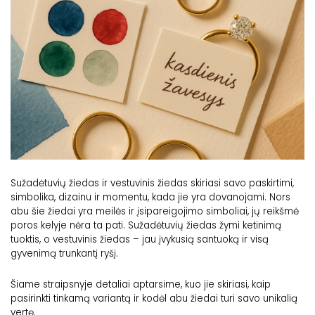
Sužadėtuvių žiedas ir vestuvinis žiedas skiriasi savo paskirtimi,
simbolika, dizainu ir momentu, kada jie yra dovanojami. Nors
abu šie žiedai yra meilės ir įsipareigojimo simboliai, jų reikšmė
poros kelyje nėra ta pati. Sužadėtuvių žiedas žymi ketinimą
tuoktis, o vestuvinis žiedas – jau įvykusią santuoką ir visą
gyvenimą trunkantį ryšį.
Šiame straipsnyje detaliai aptarsime, kuo jie skiriasi, kaip
pasirinkti tinkamą variantą ir kodėl abu žiedai turi savo unikalią
vertę.