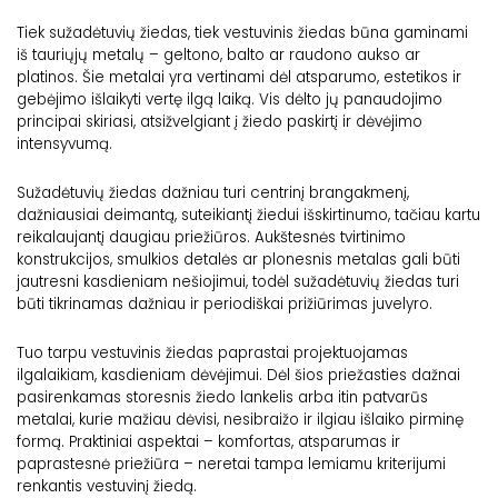
Tiek sužadėtuvių žiedas, tiek vestuvinis žiedas būna gaminami
iš tauriųjų metalų – geltono, balto ar raudono aukso ar
platinos. Šie metalai yra vertinami dėl atsparumo, estetikos ir
gebėjimo išlaikyti vertę ilgą laiką. Vis dėlto jų panaudojimo
principai skiriasi, atsižvelgiant į žiedo paskirtį ir dėvėjimo
intensyvumą.
Sužadėtuvių žiedas dažniau turi centrinį brangakmenį,
dažniausiai deimantą, suteikiantį žiedui išskirtinumo, tačiau kartu
reikalaujantį daugiau priežiūros. Aukštesnės tvirtinimo
konstrukcijos, smulkios detalės ar plonesnis metalas gali būti
jautresni kasdieniam nešiojimui, todėl sužadėtuvių žiedas turi
būti tikrinamas dažniau ir periodiškai prižiūrimas juvelyro.
Tuo tarpu vestuvinis žiedas paprastai projektuojamas
ilgalaikiam, kasdieniam dėvėjimui. Dėl šios priežasties dažnai
pasirenkamas storesnis žiedo lankelis arba itin patvarūs
metalai, kurie mažiau dėvisi, nesibraižo ir ilgiau išlaiko pirminę
formą. Praktiniai aspektai – komfortas, atsparumas ir
paprastesnė priežiūra – neretai tampa lemiamu kriterijumi
renkantis vestuvinį žiedą.