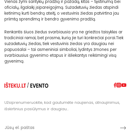
Vienas žymi santykių pradžią ir pažadą, kitas – tęstinumą bei
oficialų, ilgalaikį įsipareigojimą. Sužadėtuvių žiedas atspindi
ketinimą kurti bendrą ateitį, o vestuvinis žiedas patvirtina jau
priimtą sprendimą ir bendro gyvenimo pradžią.
Renkantis šiuos žiedus svarbiausia yra ne griežtos taisyklės ar
tradiciniai rėmai, bet prasmė, kurią jie turi konkrečiai porai.Tiek
sužadėtuvių žiedas, tiek vestuvinis žiedas yra daugiau nei
papuošalai – tai asmeniniai simboliai, lydintys žmones per
svarbiausius gyvenimo etapus ir išliekantys reikšmingi visą
gyvenimą.
Užsiprenumeruokite, kad gautumėte naujienas, atnaujinimus,
išskirtinius pasiūlymus ir daugiau…
E
Subm
m