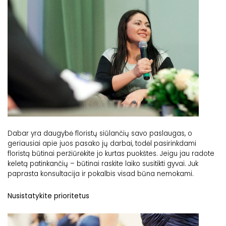
Dabar yra daugybė floristų siūlančių savo paslaugas, o
geriausiai apie juos pasako jų darbai, todėl pasirinkdami
floristą būtinai peržiūrėkite jo kurtas puokštes. Jeigu jau radote
keletą patinkančių – būtinai raskite laiko susitikti gyvai. Juk
paprasta konsultacija ir pokalbis visad būna nemokami.
Nusistatykite prioritetus