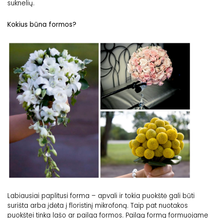
suknelių.
Kokius būna formos?
Labiausiai paplitusi forma – apvali ir tokia puokštė gali būti
surišta arba įdėta į floristinį mikrofoną. Taip pat nuotakos
puokštei tinka lašo ar pailga formos. Pailgą formą formuojame