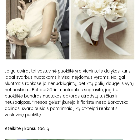
Jeigu atvirai, tai vestuvinė puokštė yra vienintelis dalykas, kuris
labai svarbus nuotakoms ir visai neįdomus vyrams. Na, gal
šluotražis rankose jo nenudžiugintų, bet kitų gėlių daugelis vyrų
net neskiria… Bet peržiūrint nuotraukas suprasite, jog be
puokštės bendras nuotakos dekoras atrodytų tuščias ir
neužbaigtas. “Inesos gėlės” įkūrėja ir floristė Inesa Borkovska
dalinasi svarbiausiais patarimais į ką atkreipti renkantis
vestuvinę puokštę
Ateikite į konsultaciją