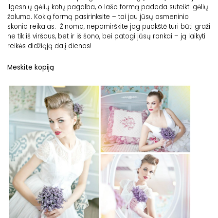
ilgesnių gėlių kotų pagalba, o lašo formą padeda suteikti gėlių
žaluma. Kokią formą pasirinksite – tai jau jūsų asmeninio
skonio reikalas. Žinoma, nepamirškite jog puokštė turi būti graži
ne tik iš viršaus, bet ir iš šono, bei patogi jūsų rankai – ją laikyti
reikės didžiąją dalį dienos!
Meskite kopiją