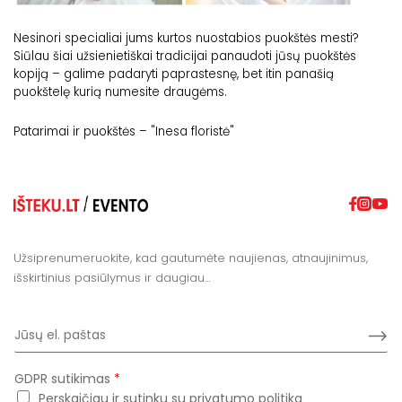
Nesinori specialiai jums kurtos nuostabios puokštės mesti?
Siūlau šiai užsienietiškai tradicijai panaudoti jūsų puokštės
kopiją – galime padaryti paprastesnę, bet itin panašią
puokštelę kurią numesite draugėms.
Patarimai ir puokštės – "
Inesa floristė
"
Užsiprenumeruokite, kad gautumėte naujienas, atnaujinimus,
išskirtinius pasiūlymus ir daugiau…
E
Subm
m
a
i
GDPR sutikimas
*
l
Perskaičiau ir sutinku su
privatumo politika