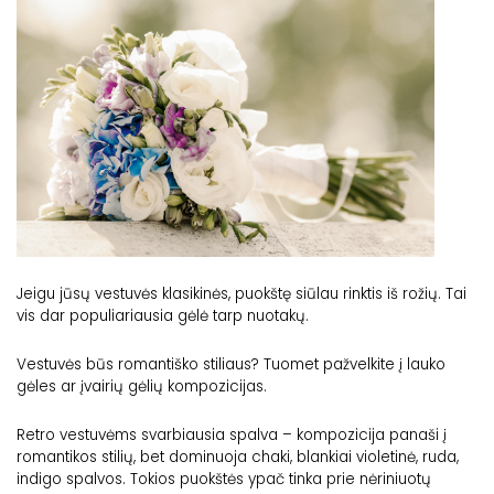
Jeigu jūsų vestuvės klasikinės, puokštę siūlau rinktis iš rožių. Tai
vis dar populiariausia gėlė tarp nuotakų.
Vestuvės būs romantiško stiliaus? Tuomet pažvelkite į lauko
gėles ar įvairių gėlių kompozicijas.
Retro vestuvėms svarbiausia spalva – kompozicija panaši į
romantikos stilių, bet dominuoja chaki, blankiai violetinė, ruda,
indigo spalvos. Tokios puokštės ypač tinka prie nėriniuotų