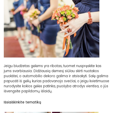
Jeigu biudžetas gėlėms yra ribotas, tuomet nuspręskite kas
jums svarbiausia. Didžiausią dėmesį siūlau skirti nuotakos
puokštei, o automobilio dekoro galima ir atsisakyti. Salę galima
papuošti iš gėlių kurias padovanojo svečiai, o jeigu kvietimuose
nurodysite kokios gėlės patinka, puošyba atrodys vientisa, o jūs
išvengsite papildomų išlaidų.
Išsiaiškinkite tematiką