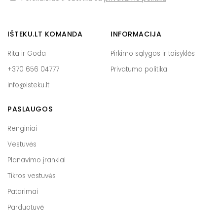
*
IŠTEKU.LT KOMANDA
INFORMACIJA
Rita ir Goda
Pirkimo sąlygos ir taisyklės
+370 656 04777
Privatumo politika
info@isteku.lt
PASLAUGOS
Renginiai
Vestuvės
Planavimo įrankiai
Tikros vestuvės
Patarimai
Parduotuvė